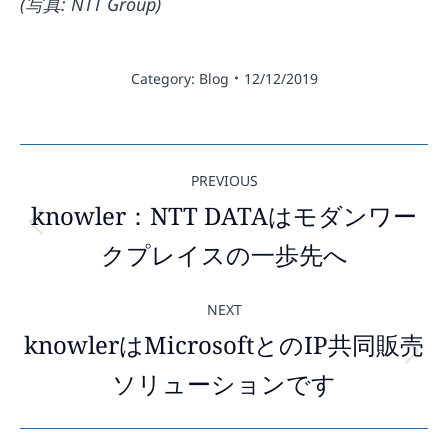
(写真: NTT Group)
Category:
Blog
12/12/2019
Post
PREVIOUS
navigation
knowler：NTT DATAはモダンワー
Previous
クプレイスの一歩先へ
post:
NEXT
knowlerはMicrosoftとのIP共同販売
Next
ソリューションです
post: